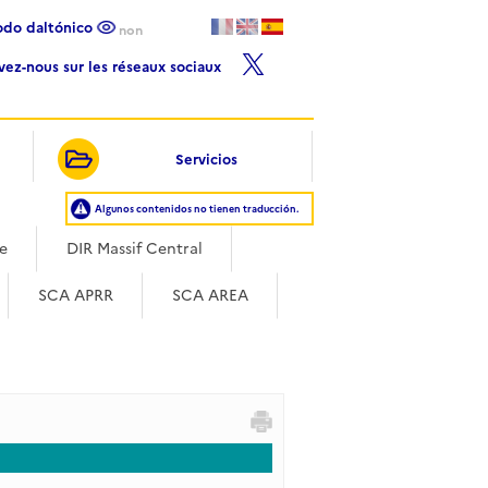
Modo daltónico
non
ivez-nous sur les réseaux sociaux
Servicios
Algunos contenidos no tienen traducción.
ce
DIR Massif Central
SCA APRR
SCA AREA