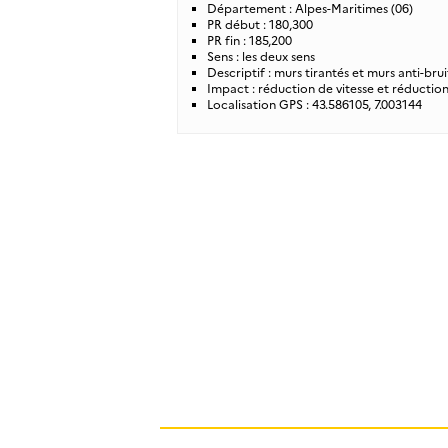
Département : Alpes-Maritimes (06)
PR début : 180,300
PR fin : 185,200
Sens : les deux sens
Descriptif : murs tirantés et murs anti-br
Impact : réduction de vitesse et réductio
Localisation GPS : 43.586105, 7.003144