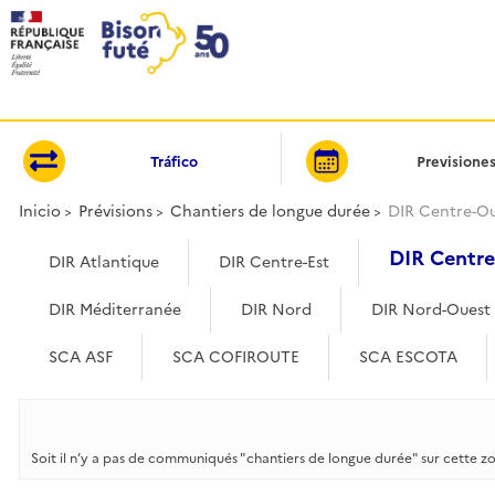
Panel de gestión de cookies
Tráfico
Previsione
Inicio
Prévisions
Chantiers de longue durée
DIR Centre-O
DIR Centr
DIR Atlantique
DIR Centre-Est
DIR Méditerranée
DIR Nord
DIR Nord-Ouest
SCA ASF
SCA COFIROUTE
SCA ESCOTA
Soit il n’y a pas de communiqués "chantiers de longue durée" sur cette z