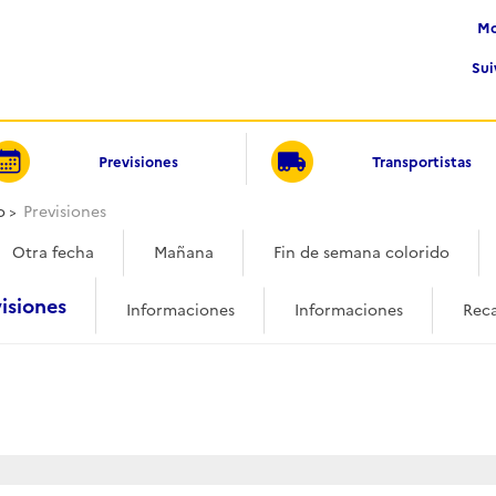
Su
Previsiones
Transportistas
o
Previsiones
Otra fecha
Mañana
Fin de semana colorido
isiones
Informaciones
Informaciones
Reca